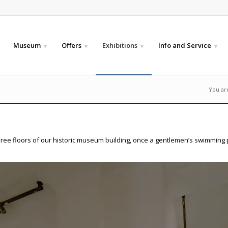
e
Museum
Offers
Exhibitions
Info and Service
You ar
hree floors of our historic museum building, once a gentlemen’s swimming 