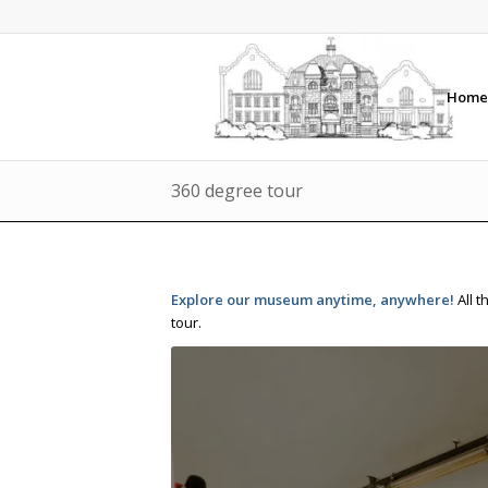
Hom
360 degree tour
Explore our museum anytime, anywhere!
All t
tour.